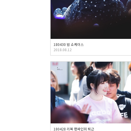
180430 밤 쇼케이스
2018.08.12
180428 리복 팬싸인회 퇴근